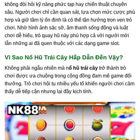
không đòi hỏi kỹ năng phức tạp hay chiến thuật chuyên
sâu. Người chơi chỉ cần quan sát, lựa chọn mức cược phù
hợp và giữ tâm lý ổn định là có thể tận hưởng trọn vẹn trò
chơi. Nhờ hình ảnh sặc sỡ, âm thanh sống động và luật
chơi dễ hiểu, trò quay hũ này phù hợp cả với người mới
lẫn những ai đã quen thuộc với các dạng game slot.
Vì Sao Nổ Hũ Trái Cây Hấp Dẫn Đến Vậy?
Không phải ngẫu nhiên mà n
ổ hũ trái cây
trở thành trò
chơi được ưa chuộng trong cộng đồng đam mê game đổi
thưởng. Trò chơi hội tụ nhiều yếu tố khiến người chơi cảm
thấy dễ tiếp cận nhưng lại đầy kịch tính.