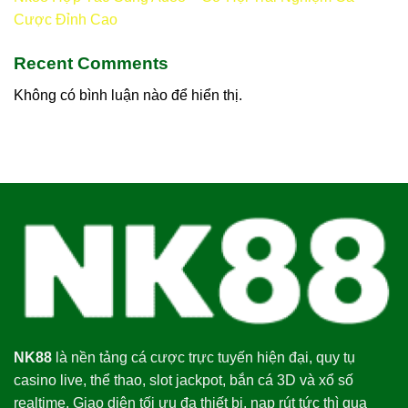
Cược Đỉnh Cao
Recent Comments
Không có bình luận nào để hiển thị.
NK88
là nền tảng cá cược trực tuyến hiện đại, quy tụ
casino live, thể thao, slot jackpot, bắn cá 3D và xổ số
realtime. Giao diện tối ưu đa thiết bị, nạp rút tức thì qua