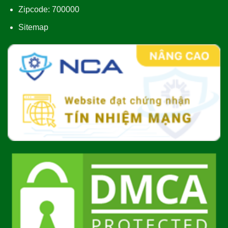
Zipcode: 700000
Sitemap