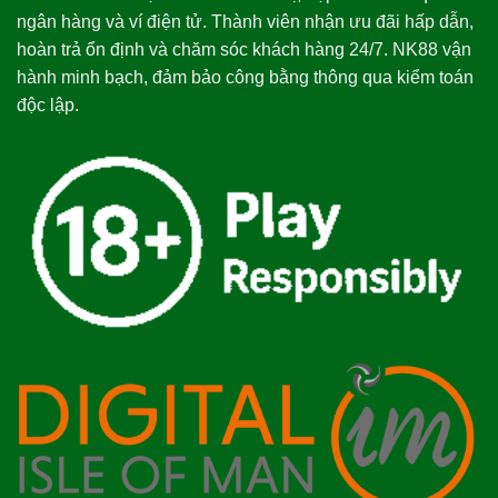
ngân hàng và ví điện tử. Thành viên nhận ưu đãi hấp dẫn,
hoàn trả ổn định và chăm sóc khách hàng 24/7. NK88 vận
hành minh bạch, đảm bảo công bằng thông qua kiểm toán
độc lập.