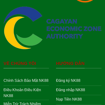
VỀ CHÚNG TÔI
HƯỚNG DẪN
Chính Sách Bảo Mật NK88
Đăng ký NK88
Điều Khoản Điều Kiện
Đăng nhập NK88
NK88
Nạp Tiền NK88
Miễn Trừ Trách Nhiệm