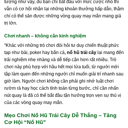
tượng như vậy, dù bạn chỉ bắt đầu với mức cược nhỏ thì
vẫn có cơ hội nhận lại những khoản thưởng hấp dẫn, thậm
chí có thể săn được những vòng quay may mắn mang giá
trị lớn.
Chơi nhanh – không cần kinh nghiệm
“Khác với những trò chơi đòi hỏi tư duy chiến thuật phức
tạp như bài, poker hay bắn cá
, nổ hũ trái cây
lại mang đến
trải nghiệm nhẹ nhàng và dễ tiếp cận hơn rất nhiều. Trò
chơi này phù hợp với hầu hết mọi lứa tuổi, từ người mới
tập làm quen đến những người chỉ muốn giải trí nhanh sau
giờ làm. Người chơi không cần phải ghi nhớ luật chơi
rườm rà hay học cách tính toán từng bước, chỉ cần nhấn
nút quay là đã có thể bắt đầu tận hưởng trọn vẹn sự thú vị
của các vòng quay may mắn.
Mẹo Chơi Nổ Hũ Trái Cây Dễ Thắng – Tăng
Cơ Hội “Nổ Hũ”